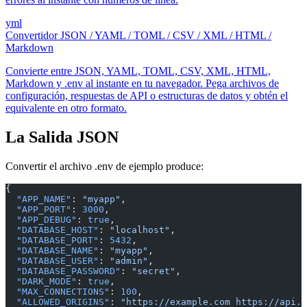
yml
Convertidor JSON / YAML / TOML / CSV / XML / HTML /
Markdown
Convierte entre JSON, YAML, TOML, CSV, XML, HTML,
Markdown y .env al instante en tu navegador. Pega archivos de
configuración, respuestas de API o estructuras de datos y obtén el
equivalente en otro formato.
La Salida JSON
Convertir el archivo .env de ejemplo produce:
{
  "APP_NAME"
: 
"myapp"
,
  "APP_PORT"
: 
3000
,
  "APP_DEBUG"
: 
true
,
  "DATABASE_HOST"
: 
"localhost"
,
  "DATABASE_PORT"
: 
5432
,
  "DATABASE_NAME"
: 
"myapp"
,
  "DATABASE_USER"
: 
"admin"
,
  "DATABASE_PASSWORD"
: 
"secret"
,
  "DARK_MODE"
: 
true
,
  "MAX_CONNECTIONS"
: 
100
,
  "ALLOWED_ORIGINS"
: 
"https://example.com https://api.e