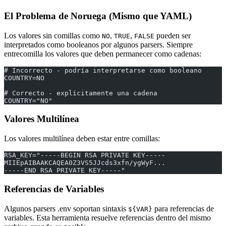
El Problema de Noruega (Mismo que YAML)
Los valores sin comillas como
,
,
pueden ser
NO
TRUE
FALSE
interpretados como booleanos por algunos parsers. Siempre
entrecomilla los valores que deben permanecer como cadenas:
# Incorrecto - podría interpretarse como booleano
COUNTRY=NO
# Correcto - explícitamente una cadena
COUNTRY="NO"
Valores Multilínea
Los valores multilínea deben estar entre comillas:
RSA_KEY="-----BEGIN RSA PRIVATE KEY-----
MIIEpAIBAAKCAQEA0Z3VS5JJcds3xfn/ygWyF...
-----END RSA PRIVATE KEY-----"
Referencias de Variables
Algunos parsers .env soportan sintaxis
para referencias de
${VAR}
variables. Esta herramienta resuelve referencias dentro del mismo