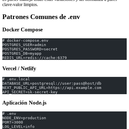
clave-valor limpios.
Patrones Comunes de .env
Docker Compose
# docker-compose.env
POSTGRES_USER=admin
POSTGRES_PASSWORD=secret
POSTGRES_DB=myapp
REDIS_URL=redis://cache:6379
Vercel / Netlify
# .env.local
DATABASE_URL=postgresql://user:pass@host/db
NEXT_PUBLIC_API_URL=https://api.example.com
API_SECRET=sk-secret-key
Aplicación Node.js
# .env
NODE_ENV=production
PORT=3000
LOG_LEVEL=info