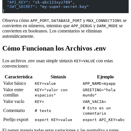
  "API_KEY"
: 
"sk-abc123xyz789"
,
  "JWT_SECRET"
: 
"my-super-secret-key"
}
Observa cómo
,
y
se
APP_PORT
DATABASE_PORT
MAX_CONNECTIONS
convierten en números, mientras que
y
se
APP_DEBUG
DARK_MODE
convierten en booleanos. Los comentarios se eliminan
automáticamente.
Cómo Funcionan los Archivos .env
Los archivos .env usan simple sintaxis
con estas
KEY=VALUE
convenciones:
Característica
Sintaxis
Ejemplo
Valor básico
KEY=value
APP_NAME=myapp
Valor entre
KEY="valor con
GREETING="hola
comillas
espacios"
mundo"
Valor vacío
KEY=
VAR_VACIA=
# Esto es un
Comentario
# texto
comentario
Prefijo export
export KEY=value
export API_KEY=abc
El parser maneja todas estas variaciones y las normaliza a pares