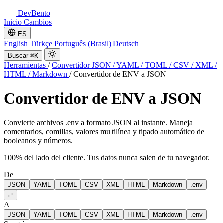
DevBento
Inicio
Cambios
ES
English
Türkçe
Português (Brasil)
Deutsch
Buscar
⌘K
Herramientas
/
Convertidor JSON / YAML / TOML / CSV / XML /
HTML / Markdown
/
Convertidor de ENV a JSON
Convertidor de ENV a JSON
Convierte archivos .env a formato JSON al instante. Maneja
comentarios, comillas, valores multilínea y tipado automático de
booleanos y números.
100% del lado del cliente. Tus datos nunca salen de tu navegador.
De
JSON
YAML
TOML
CSV
XML
HTML
Markdown
.env
⇄
A
JSON
YAML
TOML
CSV
XML
HTML
Markdown
.env