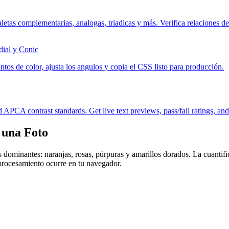
s complementarias, analogas, triadicas y más. Verifica relaciones 
dial y Conic
ntos de color, ajusta los angulos y copia el CSS listo para producción.
A contrast standards. Get live text previews, pass/fail ratings, and 
 una Foto
os dominantes: naranjas, rosas, púrpuras y amarillos dorados. La cuanti
procesamiento ocurre en tu navegador.