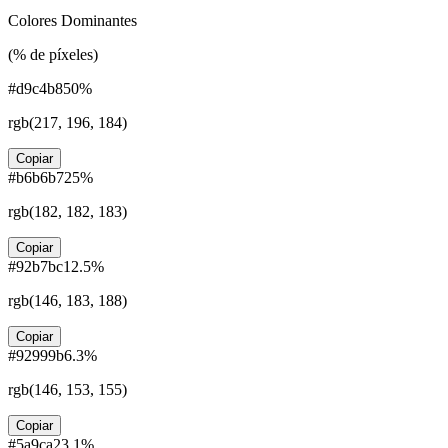
Colores Dominantes
(% de píxeles)
#d9c4b8
50
%
rgb(
217, 196, 184
)
Copiar
#b6b6b7
25
%
rgb(
182, 182, 183
)
Copiar
#92b7bc
12.5
%
rgb(
146, 183, 188
)
Copiar
#92999b
6.3
%
rgb(
146, 153, 155
)
Copiar
#5a9ca2
3.1
%