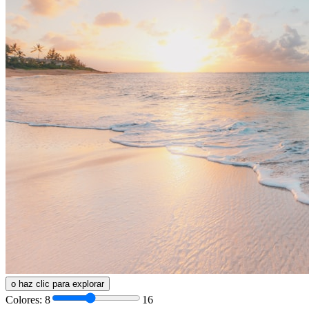
o haz clic para explorar
Colores
:
8
16