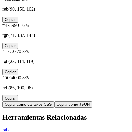
rgb(
90, 156, 162
)
Copiar
#478990
1.6
%
rgb(
71, 137, 144
)
Copiar
#177277
0.8
%
rgb(
23, 114, 119
)
Copiar
#566460
0.8
%
rgb(
86, 100, 96
)
Copiar
Copiar como variables CSS
Copiar como JSON
Herramientas Relacionadas
rgb