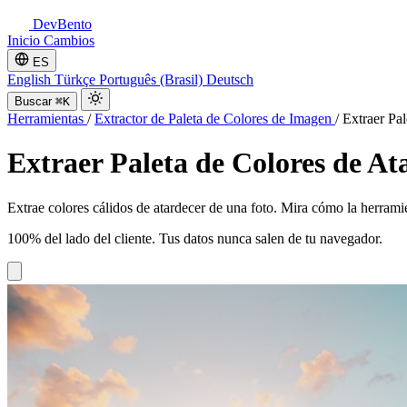
DevBento
Inicio
Cambios
ES
English
Türkçe
Português (Brasil)
Deutsch
Buscar
⌘K
Herramientas
/
Extractor de Paleta de Colores de Imagen
/
Extraer Pa
Extraer Paleta de Colores de At
Extrae colores cálidos de atardecer de una foto. Mira cómo la herrami
100% del lado del cliente. Tus datos nunca salen de tu navegador.