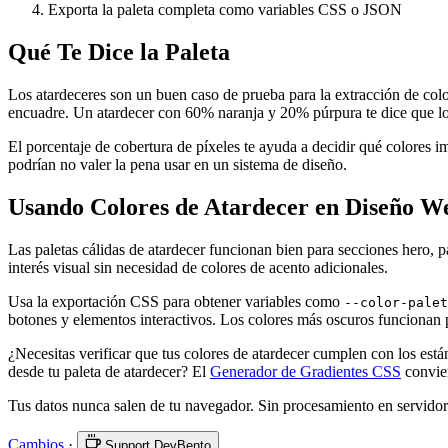
Exporta la paleta completa como variables CSS o JSON
Qué Te Dice la Paleta
Los atardeceres son un buen caso de prueba para la extracción de colo
encuadre. Un atardecer con 60% naranja y 20% púrpura te dice que los 
El porcentaje de cobertura de píxeles te ayuda a decidir qué colores 
podrían no valer la pena usar en un sistema de diseño.
Usando Colores de Atardecer en Diseño W
Las paletas cálidas de atardecer funcionan bien para secciones hero, pá
interés visual sin necesidad de colores de acento adicionales.
Usa la exportación CSS para obtener variables como
--color-palet
botones y elementos interactivos. Los colores más oscuros funcionan p
¿Necesitas verificar que tus colores de atardecer cumplen con los est
desde tu paleta de atardecer? El
Generador de Gradientes CSS
convier
Tus datos nunca salen de tu navegador. Sin procesamiento en servidor
Cambios
·
Support DevBento