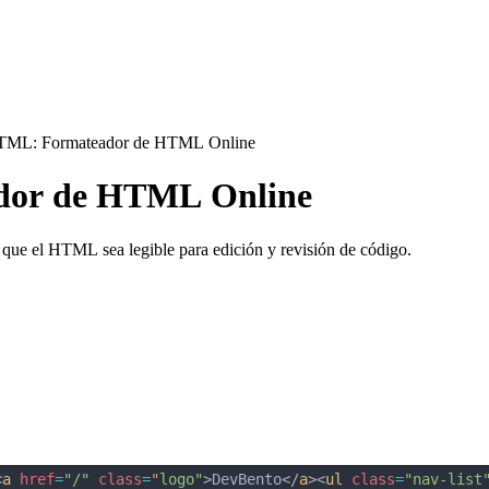
TML: Formateador de HTML Online
dor de HTML Online
ue el HTML sea legible para edición y revisión de código.
<
a
href
=
"/"
class
=
"logo"
>DevBento</
a
><
ul
class
=
"nav-list