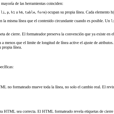
mayoría de las herramientas coinciden:
,
,
,
a
,
,
) ocupan su propia línea. Cada elemento hij
li
p
h1
h6
table
form
en la misma línea que el contenido circundante cuando es posible. Un
l
ueta de cierre. El formateador preserva la convención que ya existe en 
a menos que el limite de longitud de línea active el ajuste de atributos
u propia línea.
ecíficas:
L no formateado mueve toda la línea, no solo el cambio real. El revis
tura HTML sea correcta. El HTML formateado revela etiquetas de cierre