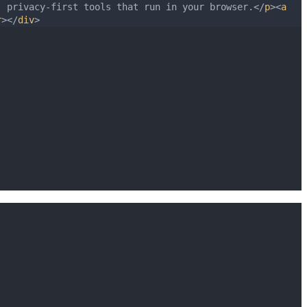
, privacy-first tools that run in your browser.</
p
><
a
r
></
div
>