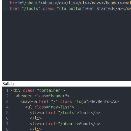
href
=
"/about"
>About</
a
></
li
></
ul
></
nav
></
header
><
ma
href
=
"/tools"
class
=
"cta-button"
>Get Started</
a
></
s
Salida
1
<
div
class
=
"container"
>
2
  <
header
class
=
"header"
>
3
    <
nav
><
a
href
=
"/"
class
=
"logo"
>DevBento</
a
>
4
      <
ul
class
=
"nav-list"
>
5
        <
li
><
a
href
=
"/tools"
>Tools</
a
>
6
        </
li
>
7
        <
li
><
a
href
=
"/about"
>About</
a
>
8
        </
li
>