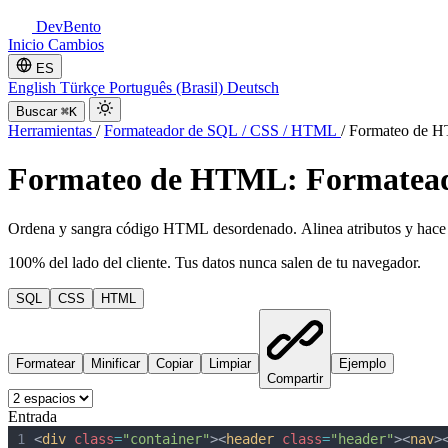
DevBento
Inicio
Cambios
ES
English
Türkçe
Português (Brasil)
Deutsch
Buscar
⌘K
Herramientas
/
Formateador de SQL / CSS / HTML
/
Formateo de H
Formateo de HTML: Formatea
Ordena y sangra código HTML desordenado. Alinea atributos y hace q
100% del lado del cliente. Tus datos nunca salen de tu navegador.
SQL
CSS
HTML
Formatear
Minificar
Copiar
Limpiar
Ejemplo
Compartir
Entrada
1
<
div
class
=
"container"
>
<
header
class
=
"header"
><
nav
>