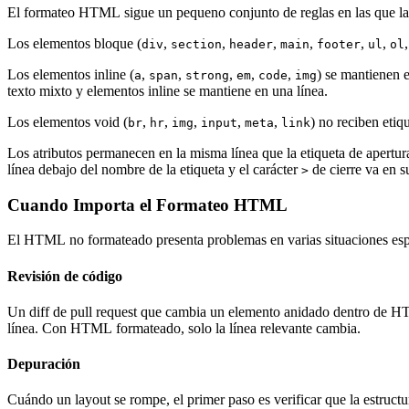
El formateo HTML sigue un pequeno conjunto de reglas en las que la 
Los elementos bloque (
,
,
,
,
,
,
div
section
header
main
footer
ul
ol
Los elementos inline (
,
,
,
,
,
) se mantienen 
a
span
strong
em
code
img
texto mixto y elementos inline se mantiene en una línea.
Los elementos void (
,
,
,
,
,
) no reciben etiq
br
hr
img
input
meta
link
Los atributos permanecen en la misma línea que la etiqueta de apertura 
línea debajo del nombre de la etiqueta y el carácter
de cierre va en s
>
Cuando Importa el Formateo HTML
El HTML no formateado presenta problemas en varias situaciones esp
Revisión de código
Un diff de pull request que cambia un elemento anidado dentro de HTM
línea. Con HTML formateado, solo la línea relevante cambia.
Depuración
Cuándo un layout se rompe, el primer paso es verificar que la estruc