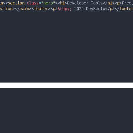
in
><
section
class
=
"hero"
><
h1
>Developer Tools</
h1
><
p
>Free
ection
></
main
><
footer
><
p
>
&copy;
 2024 DevBento</
p
></
foote