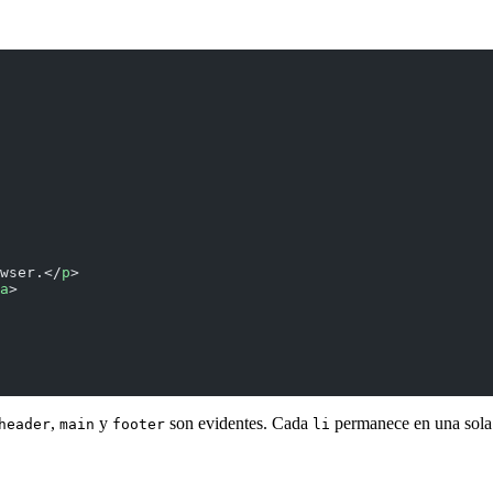
wser.</
p
>
a
>
,
y
son evidentes. Cada
permanece en una sola 
header
main
footer
li