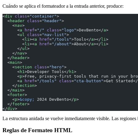
Cuándo se aplica el formateador a la entrada anterior, produce:
<
div
 class
=
"container"
>
  <
header
 class
=
"header"
>
    <
nav
>
      <
a
 href
=
"/"
 class
=
"logo"
>DevBento</
a
>
      <
ul
 class
=
"nav-list"
>
        <
li
><
a
 href
=
"/tools"
>Tools</
a
></
li
>
        <
li
><
a
 href
=
"/about"
>About</
a
></
li
>
      </
ul
>
    </
nav
>
  </
header
>
  <
main
>
    <
section
 class
=
"hero"
>
      <
h1
>Developer Tools</
h1
>
      <
p
>Free, privacy-first tools that run in your bro
      <
a
 href
=
"/tools"
 class
=
"cta-button"
>Get Started</
    </
section
>
  </
main
>
  <
footer
>
    <
p
>
&copy;
 2024 DevBento</
p
>
  </
footer
>
</
div
>
La estructura anidada se vuelve inmediatamente visible. Las regiones
Reglas de Formateo HTML