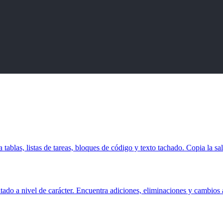
browser.
tarted</
a
>
las, listas de tareas, bloques de código y texto tachado. Copia la s
tado a nivel de carácter. Encuentra adiciones, eliminaciones y cambios a