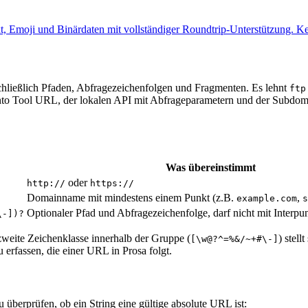
, Emoji und Binärdaten mit vollständiger Roundtrip-Unterstützung. Kei
ließlich Pfaden, Abfragezeichenfolgen und Fragmenten. Es lehnt
ftp
to Tool URL, der lokalen API mit Abfrageparametern und der Subdom
Was übereinstimmt
oder
http://
https://
Domainname mit mindestens einem Punkt (z.B.
,
example.com
s
Optionaler Pfad und Abfragezeichenfolge, darf nicht mit Interpu
\-])?
 zweite Zeichenklasse innerhalb der Gruppe (
) stel
[\w@?^=%&/~+#\-]
erfassen, die einer URL in Prosa folgt.
 überprüfen, ob ein String eine gültige absolute URL ist: