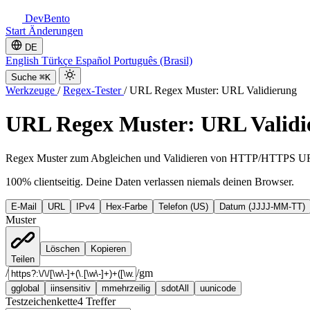
DevBento
Start
Änderungen
DE
English
Türkçe
Español
Português (Brasil)
Suche
⌘K
Werkzeuge
/
Regex-Tester
/
URL Regex Muster: URL Validierung
URL Regex Muster: URL Validi
Regex Muster zum Abgleichen und Validieren von HTTP/HTTPS URLs
100% clientseitig. Deine Daten verlassen niemals deinen Browser.
E-Mail
URL
IPv4
Hex-Farbe
Telefon (US)
Datum (JJJJ-MM-TT)
Muster
Löschen
Kopieren
Teilen
/
/
gm
g
global
i
insensitiv
m
mehrzeilig
s
dotAll
u
unicode
Testzeichenkette
4
Treffer