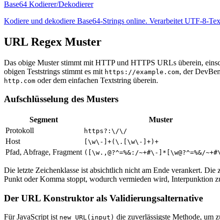
Base64 Kodierer/Dekodierer
Kodiere und dekodiere Base64-Strings online. Verarbeitet UTF-8-Text
URL Regex Muster
Das obige Muster stimmt mit HTTP und HTTPS URLs überein, einsch
obigen Teststrings stimmt es mit
, der DevBen
https://example.com
oder dem einfachen Textstring überein.
http.com
Aufschlüsselung des Musters
Segment
Muster
Protokoll
https?:\/\/
Host
[\w\-]+(\.[\w\-]+)+
Pfad, Abfrage, Fragment
([\w.,@?^=%&:/~+#\-]*[\w@?^=%&/~+#
Die letzte Zeichenklasse ist absichtlich nicht am Ende verankert. Die
Punkt oder Komma stoppt, wodurch vermieden wird, Interpunktion zu 
Der URL Konstruktor als Validierungsalternative
Für JavaScript ist
die zuverlässigste Methode, um zu
new URL(input)