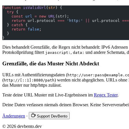
function
 isValidUrl
(
str
) {
  try
 {
    const
 url
 =
 new
 URL
(str);
    return
 url.protocol 
===
 'http:'
 ||
 url.protocol 
===
  } 
catch
 {
    return
 false
;
  }
}
Dies behandelt Grenzfälle, die Regex nicht behandelt: IPv6 Adressen 
Protokollprüfung filtert
,
und andere Schemata, di
javascript:
data:
Grenzfälle, die das Muster Nicht Abdeckt
URLs mit Authentifizierungsdaten (
http://user:pass@example.c
(
) werden nicht abgeglichen. URLs ohne 
http://[::1]:8080/path
das Muster nur http/https zulässt.
Teste deine URL Muster mit Live-Ergebnissen im
Regex Tester
.
Deine Daten verlassen niemals deinen Browser. Keine Serververarbei
Änderungen
·
Support DevBento
© 2026 devbento.dev