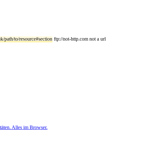
k/path/to/resource#section
ftp://not-http.com not a url
ten. Alles im Browser.