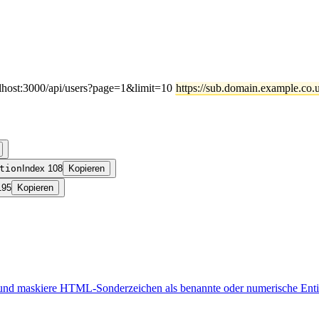
alhost:3000/api/users?page=1&limit=10
https://sub.domain.example.co.u
tion
Index 108
Kopieren
195
Kopieren
 maskiere HTML-Sonderzeichen als benannte oder numerische Entitä