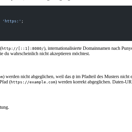
 'https:'
;
(
), internationalisierte Domainnamen nach Puny
http://[::1]:8080/
e du wahrscheinlich nicht akzeptieren möchtest.
) werden nicht abgeglichen, weil das
im Pfadteil des Musters nicht
om
@
Pfad (
) werden korrekt abgeglichen. Daten-URI
https://example.com
tung.