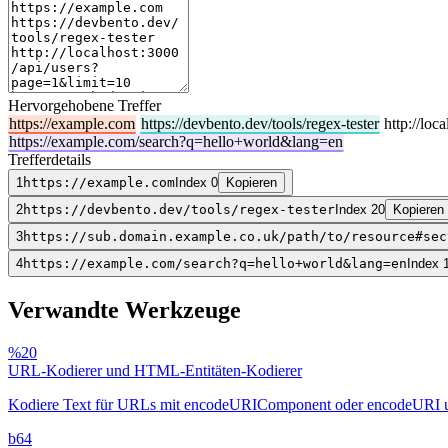
Hervorgehobene Treffer
https://example.com
https://devbento.dev/tools/regex-tester
http://loc
https://example.com/search?q=hello+world&lang=en
Trefferdetails
1
https://example.com
Index 0
Kopieren
2
https://devbento.dev/tools/regex-tester
Index 20
Kopieren
3
https://sub.domain.example.co.uk/path/to/resource#sec
4
https://example.com/search?q=hello+world&lang=en
Index 
Verwandte Werkzeuge
%20
URL-Kodierer und HTML-Entitäten-Kodierer
Kodiere Text für URLs mit encodeURIComponent oder encodeURI und
b64