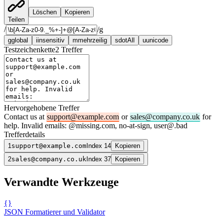
Löschen
Kopieren
Teilen
/
/
g
g
global
i
insensitiv
m
mehrzeilig
s
dotAll
u
unicode
Testzeichenkette
2
Treffer
Hervorgehobene Treffer
Contact us at
support@example.com
or
sales@company.co.uk
for
help. Invalid emails: @missing.com, no-at-sign, user@.bad
Trefferdetails
1
support@example.com
Index 14
Kopieren
2
sales@company.co.uk
Index 37
Kopieren
Verwandte Werkzeuge
{}
JSON Formatierer und Validator