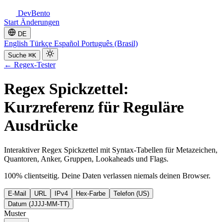
DevBento
Start
Änderungen
DE
English
Türkçe
Español
Português (Brasil)
Suche
⌘K
←
Regex-Tester
Regex Spickzettel:
Kurzreferenz für Reguläre
Ausdrücke
Interaktiver Regex Spickzettel mit Syntax-Tabellen für Metazeichen,
Quantoren, Anker, Gruppen, Lookaheads und Flags.
100% clientseitig. Deine Daten verlassen niemals deinen Browser.
E-Mail
URL
IPv4
Hex-Farbe
Telefon (US)
Datum (JJJJ-MM-TT)
Muster