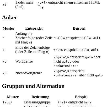
1 oder mehr
entspricht einem einzelnen HTML
<.+?>
+?
(faul)
Tag
Anker
Muster
Entspricht
Beispiel
Anfang der
Zeichenfolge (oder Zeile
entspricht
^
^Hallo
Hallo Welt
mit Flag
)
m
Ende der Zeichenfolge
entspricht
$
Welt$
Hallo Welt
(oder Zeile mit Flag
)
m
entspricht
aber
\bgato\b
gato
Wortgrenze
nicht
oder
\b
gatos
konkatenieren
entspricht
\Bgato\B
Nicht-Wortgrenze
\B
aber nicht
konkatenieren
gato
Gruppen und Alternation
Muster
Bedeutung
Beispiel
Erfassungsgruppe
entspricht
(abc)
(ha)+
haha