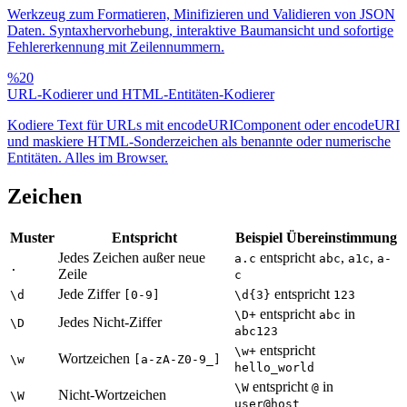
Werkzeug zum Formatieren, Minifizieren und Validieren von JSON
Daten. Syntaxhervorhebung, interaktive Baumansicht und sofortige
Fehlererkennung mit Zeilennummern.
%20
URL-Kodierer und HTML-Entitäten-Kodierer
Kodiere Text für URLs mit encodeURIComponent oder encodeURI
und maskiere HTML-Sonderzeichen als benannte oder numerische
Entitäten. Alles im Browser.
Zeichen
Muster
Entspricht
Beispiel Übereinstimmung
Jedes Zeichen außer neue
entspricht
,
,
a.c
abc
a1c
a-
.
Zeile
c
Jede Ziffer
entspricht
\d
[0-9]
\d{3}
123
entspricht
in
\D+
abc
Jedes Nicht-Ziffer
\D
abc123
entspricht
\w+
Wortzeichen
\w
[a-zA-Z0-9_]
hello_world
entspricht
in
\W
@
Nicht-Wortzeichen
\W
user@host