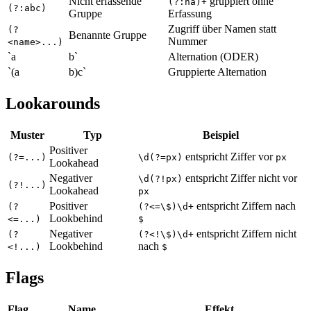
Nicht erfassende
gruppiert ohne
(?:ha)+
(?:abc)
Gruppe
Erfassung
Zugriff über Namen statt
(?
Benannte Gruppe
Nummer
<name>...)
`a
b`
Alternation (ODER)
`(a
b)c`
Gruppierte Alternation
Lookarounds
Muster
Typ
Beispiel
Positiver
entspricht Ziffer vor
(?=...)
\d(?=px)
px
Lookahead
Negativer
entspricht Ziffer nicht vor
\d(?!px)
(?!...)
Lookahead
px
Positiver
entspricht Ziffern nach
(?
(?<=\$)\d+
Lookbehind
<=...)
$
Negativer
entspricht Ziffern nicht
(?
(?<!\$)\d+
Lookbehind
nach
<!...)
$
Flags
Flag
Name
Effekt