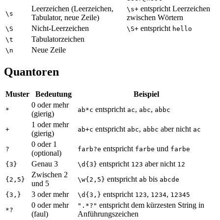
Leerzeichen (Leerzeichen,
entspricht Leerzeichen
\s+
\s
Tabulator, neue Zeile)
zwischen Wörtern
Nicht-Leerzeichen
entspricht
\S
\S+
hello
Tabulatorzeichen
\t
Neue Zeile
\n
Quantoren
Muster
Bedeutung
Beispiel
0 oder mehr
entspricht
,
,
*
ab*c
ac
abc
abbc
(gierig)
1 oder mehr
entspricht
,
aber nicht
+
ab+c
abc
abbc
ac
(gierig)
0 oder 1
entspricht
und
?
farb?e
farbe
farbe
(optional)
Genau 3
entspricht
aber nicht
{3}
\d{3}
123
12
Zwischen 2
entspricht
bis
{2,5}
\w{2,5}
ab
abcde
und 5
3 oder mehr
entspricht
,
,
{3,}
\d{3,}
123
1234
12345
0 oder mehr
entspricht dem kürzesten String in
".*?"
*?
(faul)
Anführungszeichen