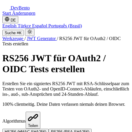
DevBento
Start
Änderungen
DE
English
Türkçe
Español
Português (Brasil)
Suche
⌘K
Werkzeuge
/
JWT Generator
/
RS256 JWT für OAuth2 / OIDC
Tests erstellen
RS256 JWT für OAuth2 /
OIDC Tests erstellen
Erstellen Sie ein signiertes RS256 JWT mit RSA-Schlüsselpaar zum
Testen von OAuth2- und OpenID-Connect-Abläufen, einschließlich
iss-, aud-, sub-Ansprüchen und 24-Stunden-Ablauf.
100% clientseitig. Deine Daten verlassen niemals deinen Browser.
Algorithmus
Teilen
HS256 (HMAC-SHA256)
RS256 (RSA-SHA256)