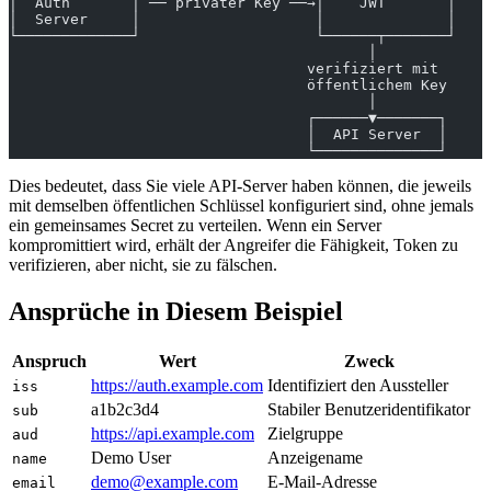
│  Auth       │ ── privater Key ──→│    JWT       │
│  Server     │                    │              │
└─────────────┘                    └──────┬───────┘
                                         │
                                  verifiziert mit
                                  öffentlichem Key
                                         │
                                  ┌──────▼───────┐
                                  │  API Server  │
                                  └──────────────┘
Dies bedeutet, dass Sie viele API-Server haben können, die jeweils
mit demselben öffentlichen Schlüssel konfiguriert sind, ohne jemals
ein gemeinsames Secret zu verteilen. Wenn ein Server
kompromittiert wird, erhält der Angreifer die Fähigkeit, Token zu
verifizieren, aber nicht, sie zu fälschen.
Ansprüche in Diesem Beispiel
Anspruch
Wert
Zweck
https://auth.example.com
Identifiziert den Aussteller
iss
a1b2c3d4
Stabiler Benutzeridentifikator
sub
https://api.example.com
Zielgruppe
aud
Demo User
Anzeigename
name
demo@example.com
E-Mail-Adresse
email