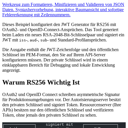
Werkzeug zum Formatieren, Minifizieren und Validieren von JSON
Daten. Syntaxhervorhebung, interaktive Baumansicht und sofortige
Fehlererkennung mit Zeilennummern.
Dieses Beispiel konfiguriert den JWT Generator für RS256 mit
OAuth2- und OpenID-Connect-Ansprüchen. Das Tool generiert
beim Laden ein neues RSA-2048-Bit-Schlüsselpaar und signiert ein
JWT mit
-,
-,
- und Standard-Profilansprüchen.
iss
aud
sub
Die Ausgabe enthält die JWT-Zeichenfolge und den öffentlichen
Schlüssel im PEM-Format, den Sie auf Ihrem API-Server
konfigurieren müssen. Der private Schlüssel wird in einem
einklappbaren Bereich für Debugging und lokale Entwicklung
angezeigt.
Warum RS256 Wichtig Ist
OAuth2 und OpenID Connect schreiben asymmetrische Signatur
für Produktionsumgebungen vor. Der Autorisierungsserver besitzt
den privaten Schlüssel und signiert Token. Ressourcenserver (Ihre
APIs) besitzen nur den öffentlichen Schlüssel und verifizieren
Token, ohne jemals den privaten Schlüssel zu sehen.
┌─────────────┐    signiert mit    ┌──────────────┐