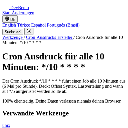
DevBento
Start
Änderungen
DE
English
Türkçe
Español
Português (Brasil)
Suche
⌘K
Werkzeuge
/
Cron-Ausdrucks-Ersteller
/
Cron Ausdruck für alle 10
Minuten: */10 * * * *
Cron Ausdruck für alle 10
Minuten: */10 * * * *
Der Cron Ausdruck */10 * * * * führt einen Job alle 10 Minuten aus
(6 Mal pro Stunde). Deckt Offset Syntax, Lastverteilung und wann
auf */5 aufgerüstet werden sollte ab.
100% clientseitig. Deine Daten verlassen niemals deinen Browser.
Verwandte Werkzeuge
unix