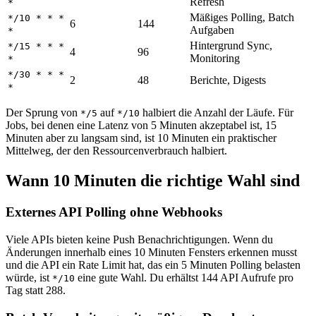
Refresh
*
Mäßiges Polling, Batch
*/10 * * *
6
144
Aufgaben
*
Hintergrund Sync,
*/15 * * *
4
96
Monitoring
*
*/30 * * *
2
48
Berichte, Digests
*
Der Sprung von
auf
halbiert die Anzahl der Läufe. Für
*/5
*/10
Jobs, bei denen eine Latenz von 5 Minuten akzeptabel ist, 15
Minuten aber zu langsam sind, ist 10 Minuten ein praktischer
Mittelweg, der den Ressourcenverbrauch halbiert.
Wann 10 Minuten die richtige Wahl sind
Externes API Polling ohne Webhooks
Viele APIs bieten keine Push Benachrichtigungen. Wenn du
Änderungen innerhalb eines 10 Minuten Fensters erkennen musst
und die API ein Rate Limit hat, das ein 5 Minuten Polling belasten
würde, ist
eine gute Wahl. Du erhältst 144 API Aufrufe pro
*/10
Tag statt 288.