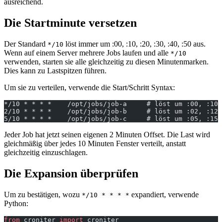
ausreichend.
Die Startminute versetzen
Der Standard
löst immer um :00, :10, :20, :30, :40, :50 aus.
*/10
Wenn auf einem Server mehrere Jobs laufen und alle
*/10
verwenden, starten sie alle gleichzeitig zu diesen Minutenmarken.
Dies kann zu Lastspitzen führen.
Um sie zu verteilen, verwende die Start/Schritt Syntax:
*/10 * * * *    /opt/jobs/job-a     # löst um :00, :10,
2/10 * * * *    /opt/jobs/job-b     # löst um :02, :12,
5/10 * * * *    /opt/jobs/job-c     # löst um :05, :15,
Jeder Job hat jetzt seinen eigenen 2 Minuten Offset. Die Last wird
gleichmäßig über jedes 10 Minuten Fenster verteilt, anstatt
gleichzeitig einzuschlagen.
Die Expansion überprüfen
Um zu bestätigen, wozu
expandiert, verwende
*/10 * * * *
Python:
from
 croniter 
import
 croniter