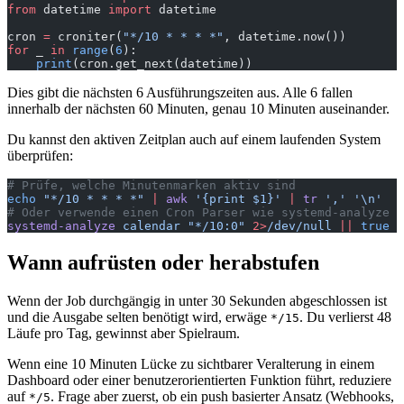
from
 datetime 
import
 datetime
cron 
=
 croniter(
"*/10 * * * *"
, datetime.now())
for
 _ 
in
 range
(
6
):
    print
(cron.get_next(datetime))
Dies gibt die nächsten 6 Ausführungszeiten aus. Alle 6 fallen
innerhalb der nächsten 60 Minuten, genau 10 Minuten auseinander.
Du kannst den aktiven Zeitplan auch auf einem laufenden System
überprüfen:
# Prüfe, welche Minutenmarken aktiv sind
echo
 "*/10 * * * *"
 |
 awk
 '{print $1}'
 |
 tr
 ','
 '\n'
# Oder verwende einen Cron Parser wie systemd-analyze
systemd-analyze
 calendar
 "*/10:0"
 2>
/dev/null
 ||
 true
Wann aufrüsten oder herabstufen
Wenn der Job durchgängig in unter 30 Sekunden abgeschlossen ist
und die Ausgabe selten benötigt wird, erwäge
. Du verlierst 48
*/15
Läufe pro Tag, gewinnst aber Spielraum.
Wenn eine 10 Minuten Lücke zu sichtbarer Veralterung in einem
Dashboard oder einer benutzerorientierten Funktion führt, reduziere
auf
. Frage aber zuerst, ob ein push basierter Ansatz (Webhooks,
*/5