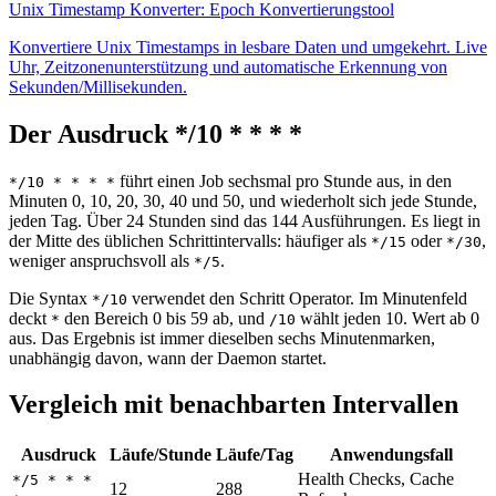
Unix Timestamp Konverter: Epoch Konvertierungstool
Konvertiere Unix Timestamps in lesbare Daten und umgekehrt. Live
Uhr, Zeitzonenunterstützung und automatische Erkennung von
Sekunden/Millisekunden.
Der Ausdruck */10 * * * *
führt einen Job sechsmal pro Stunde aus, in den
*/10 * * * *
Minuten 0, 10, 20, 30, 40 und 50, und wiederholt sich jede Stunde,
jeden Tag. Über 24 Stunden sind das 144 Ausführungen. Es liegt in
der Mitte des üblichen Schrittintervalls: häufiger als
oder
,
*/15
*/30
weniger anspruchsvoll als
.
*/5
Die Syntax
verwendet den Schritt Operator. Im Minutenfeld
*/10
deckt
den Bereich 0 bis 59 ab, und
wählt jeden 10. Wert ab 0
*
/10
aus. Das Ergebnis ist immer dieselben sechs Minutenmarken,
unabhängig davon, wann der Daemon startet.
Vergleich mit benachbarten Intervallen
Ausdruck
Läufe/Stunde
Läufe/Tag
Anwendungsfall
Health Checks, Cache
*/5 * * *
12
288